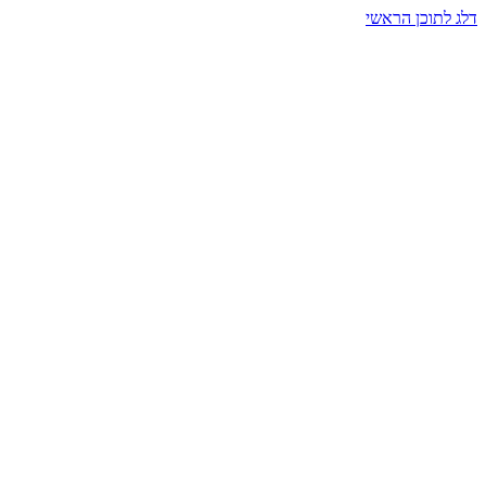
דלג לתוכן הראשי
בית הרמזים · מסעות תודעה
שעה אחת שמאטה הכול. בתוך כיפה של אור וצליל, הנפש נזכרת.