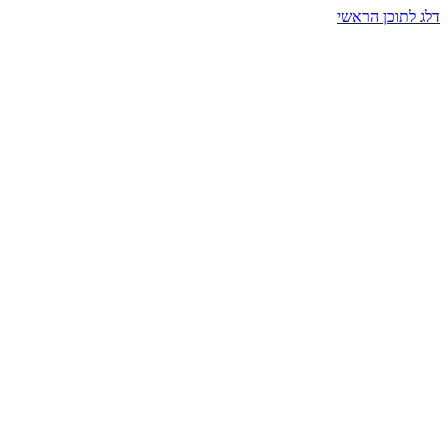
דלג לתוכן הראשי
בית הרמזים · מסעות תודעה
שעה אחת שמאטה הכול. בתוך כיפה של אור וצליל, הנפש נזכרת.