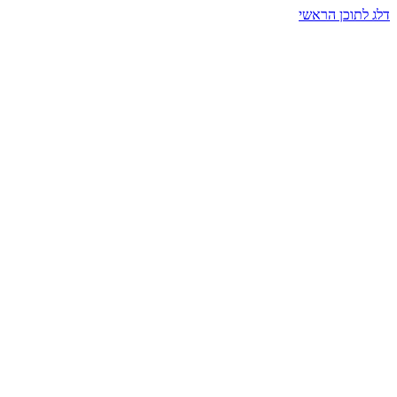
דלג לתוכן הראשי
בית הרמזים · מסעות תודעה
שעה אחת שמאטה הכול. בתוך כיפה של אור וצליל, הנפש נזכרת.