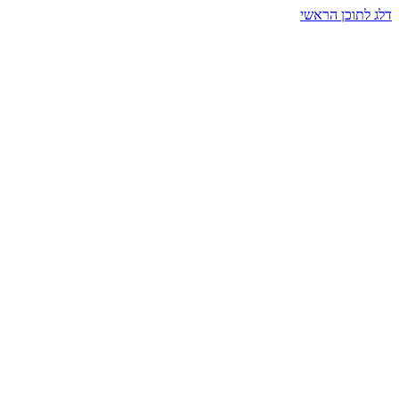
דלג לתוכן הראשי
בית הרמזים · מסעות תודעה
שעה אחת שמאטה הכול. בתוך כיפה של אור וצליל, הנפש נזכרת.