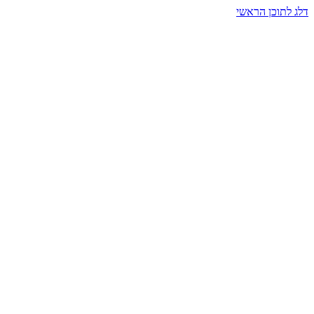
דלג לתוכן הראשי
בית הרמזים · מסעות תודעה
שעה אחת שמאטה הכול. בתוך כיפה של אור וצליל, הנפש נזכרת.