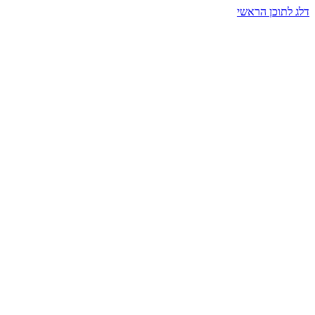
דלג לתוכן הראשי
בית הרמזים · מסעות תודעה
שעה אחת שמאטה הכול. בתוך כיפה של אור וצליל, הנפש נזכרת.