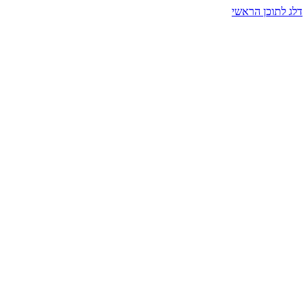
דלג לתוכן הראשי
בית הרמזים · מסעות תודעה
שעה אחת שמאטה הכול. בתוך כיפה של אור וצליל, הנפש נזכרת.