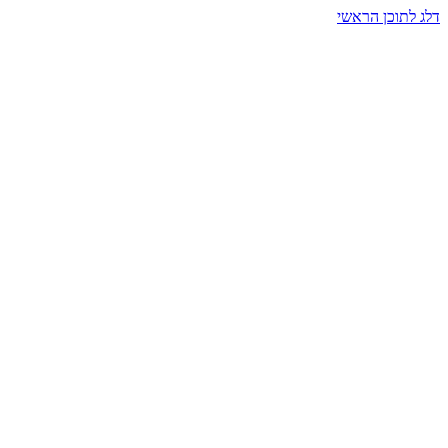
דלג לתוכן הראשי
בית הרמזים · מסעות תודעה
שעה אחת שמאטה הכול. בתוך כיפה של אור וצליל, הנפש נזכרת.