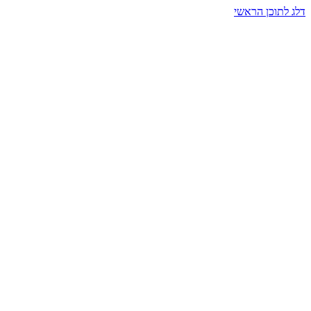
דלג לתוכן הראשי
בית הרמזים · מסעות תודעה
שעה אחת שמאטה הכול. בתוך כיפה של אור וצליל, הנפש נזכרת.