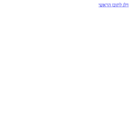
דלג לתוכן הראשי
בית הרמזים · מסעות תודעה
שעה אחת שמאטה הכול. בתוך כיפה של אור וצליל, הנפש נזכרת.