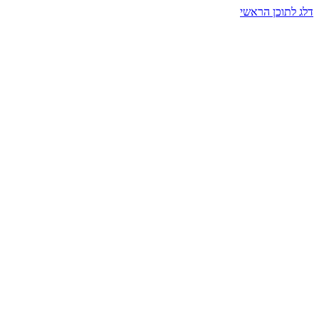
דלג לתוכן הראשי
בית הרמזים · מסעות תודעה
שעה אחת שמאטה הכול. בתוך כיפה של אור וצליל, הנפש נזכרת.