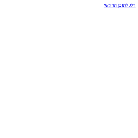
דלג לתוכן הראשי
בית הרמזים · מסעות תודעה
שעה אחת שמאטה הכול. בתוך כיפה של אור וצליל, הנפש נזכרת.