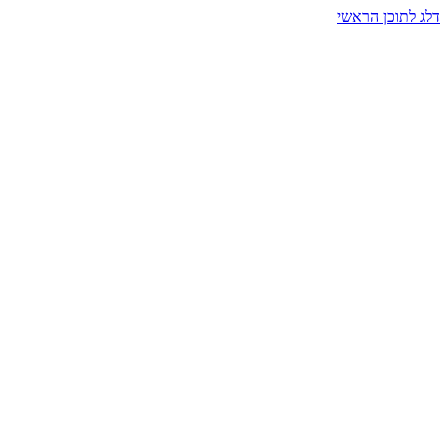
דלג לתוכן הראשי
בית הרמזים · מסעות תודעה
שעה אחת שמאטה הכול. בתוך כיפה של אור וצליל, הנפש נזכרת.