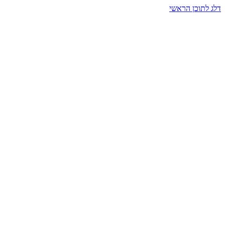
דלג לתוכן הראשי
בית הרמזים · מסעות תודעה
שעה אחת שמאטה הכול. בתוך כיפה של אור וצליל, הנפש נזכרת.