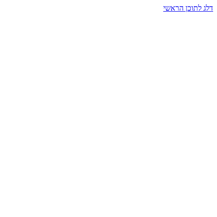
דלג לתוכן הראשי
בית הרמזים · מסעות תודעה
שעה אחת שמאטה הכול. בתוך כיפה של אור וצליל, הנפש נזכרת.