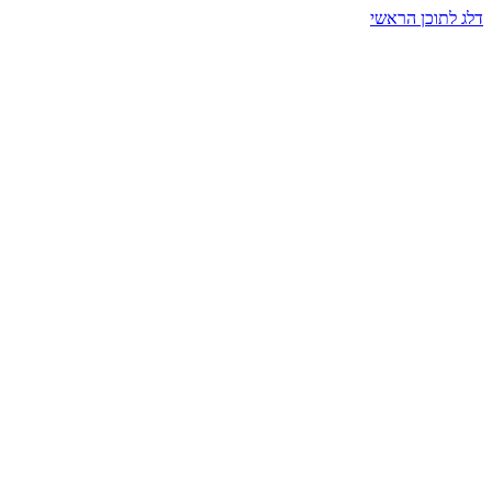
דלג לתוכן הראשי
בית הרמזים · מסעות תודעה
שעה אחת שמאטה הכול. בתוך כיפה של אור וצליל, הנפש נזכרת.