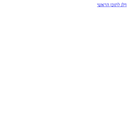
דלג לתוכן הראשי
בית הרמזים · מסעות תודעה
שעה אחת שמאטה הכול. בתוך כיפה של אור וצליל, הנפש נזכרת.