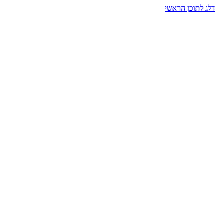
דלג לתוכן הראשי
בית הרמזים · מסעות תודעה
שעה אחת שמאטה הכול. בתוך כיפה של אור וצליל, הנפש נזכרת.