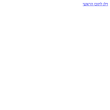
דלג לתוכן הראשי
בית הרמזים · מסעות תודעה
שעה אחת שמאטה הכול. בתוך כיפה של אור וצליל, הנפש נזכרת.