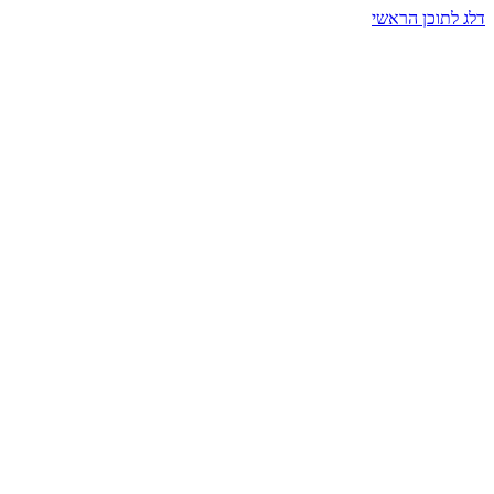
דלג לתוכן הראשי
בית הרמזים · מסעות תודעה
שעה אחת שמאטה הכול. בתוך כיפה של אור וצליל, הנפש נזכרת.