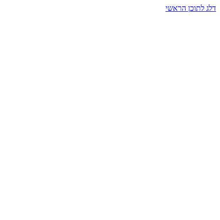
דלג לתוכן הראשי
בית הרמזים · מסעות תודעה
שעה אחת שמאטה הכול. בתוך כיפה של אור וצליל, הנפש נזכרת.