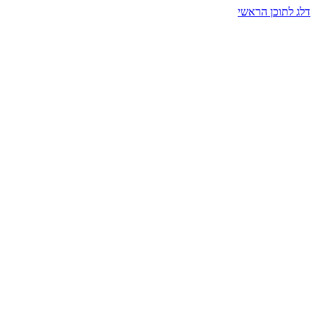
דלג לתוכן הראשי
בית הרמזים · מסעות תודעה
שעה אחת שמאטה הכול. בתוך כיפה של אור וצליל, הנפש נזכרת.