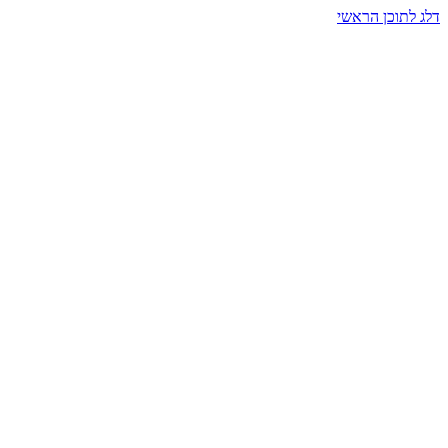
דלג לתוכן הראשי
בית הרמזים · מסעות תודעה
שעה אחת שמאטה הכול. בתוך כיפה של אור וצליל, הנפש נזכרת.