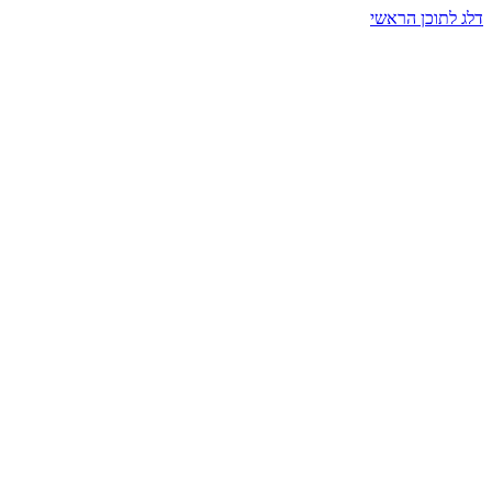
דלג לתוכן הראשי
בית הרמזים · מסעות תודעה
שעה אחת שמאטה הכול. בתוך כיפה של אור וצליל, הנפש נזכרת.