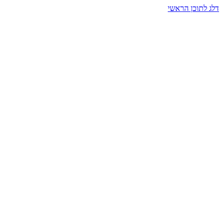
דלג לתוכן הראשי
בית הרמזים · מסעות תודעה
שעה אחת שמאטה הכול. בתוך כיפה של אור וצליל, הנפש נזכרת.