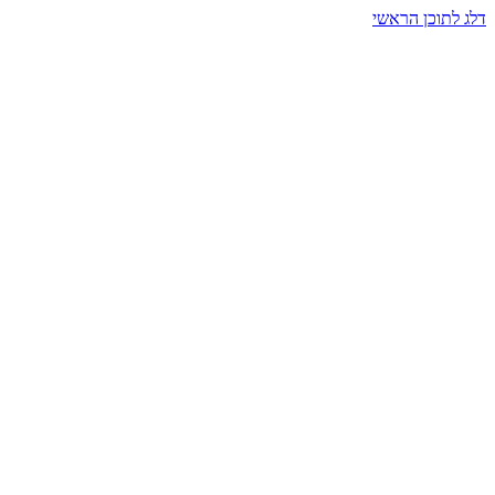
דלג לתוכן הראשי
בית הרמזים · מסעות תודעה
שעה אחת שמאטה הכול. בתוך כיפה של אור וצליל, הנפש נזכרת.