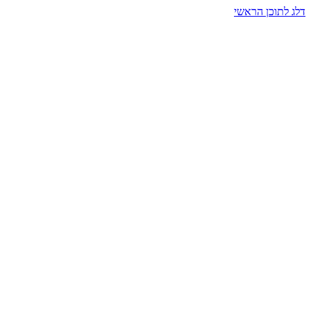
דלג לתוכן הראשי
בית הרמזים · מסעות תודעה
שעה אחת שמאטה הכול. בתוך כיפה של אור וצליל, הנפש נזכרת.