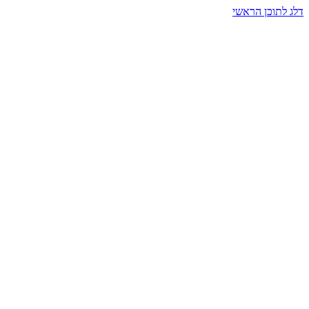
דלג לתוכן הראשי
בית הרמזים · מסעות תודעה
שעה אחת שמאטה הכול. בתוך כיפה של אור וצליל, הנפש נזכרת.