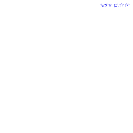
דלג לתוכן הראשי
בית הרמזים · מסעות תודעה
שעה אחת שמאטה הכול. בתוך כיפה של אור וצליל, הנפש נזכרת.