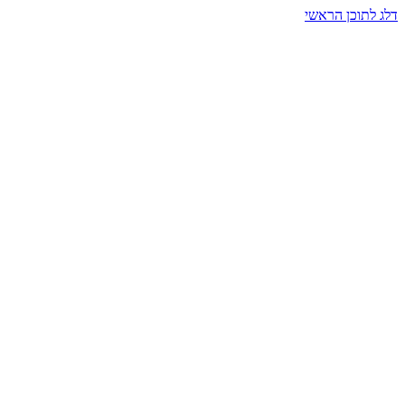
דלג לתוכן הראשי
בית הרמזים · מסעות תודעה
שעה אחת שמאטה הכול. בתוך כיפה של אור וצליל, הנפש נזכרת.