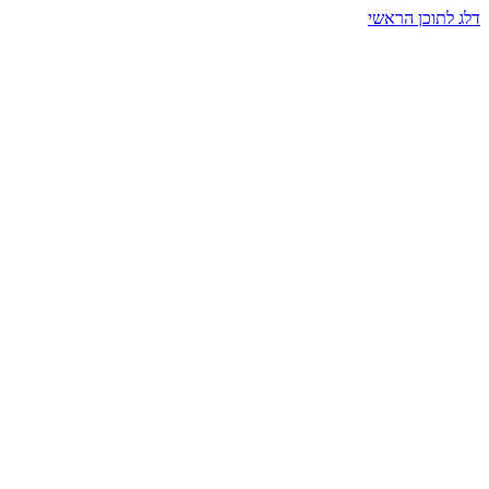
דלג לתוכן הראשי
בית הרמזים · מסעות תודעה
שעה אחת שמאטה הכול. בתוך כיפה של אור וצליל, הנפש נזכרת.