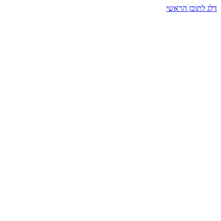
דלג לתוכן הראשי
בית הרמזים · מסעות תודעה
שעה אחת שמאטה הכול. בתוך כיפה של אור וצליל, הנפש נזכרת.