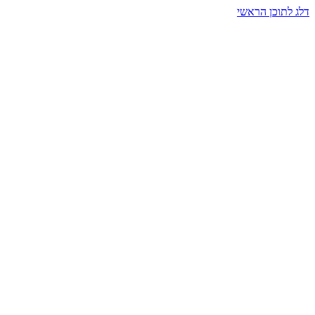
דלג לתוכן הראשי
בית הרמזים · מסעות תודעה
שעה אחת שמאטה הכול. בתוך כיפה של אור וצליל, הנפש נזכרת.