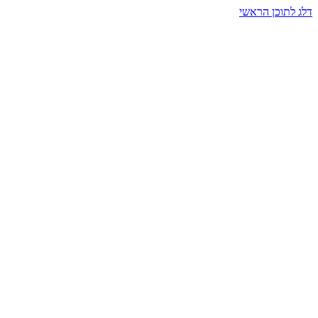
דלג לתוכן הראשי
בית הרמזים · מסעות תודעה
שעה אחת שמאטה הכול. בתוך כיפה של אור וצליל, הנפש נזכרת.