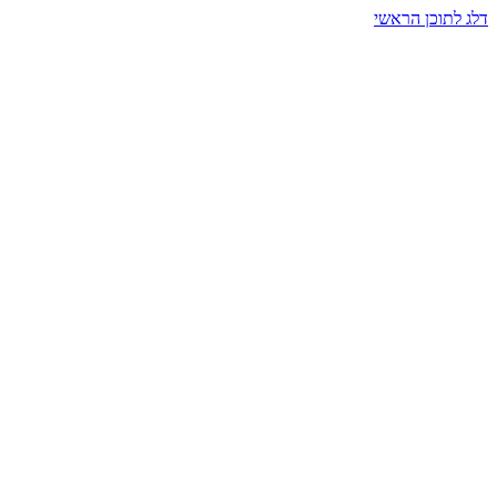
דלג לתוכן הראשי
בית הרמזים · מסעות תודעה
שעה אחת שמאטה הכול. בתוך כיפה של אור וצליל, הנפש נזכרת.