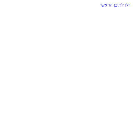
דלג לתוכן הראשי
בית הרמזים · מסעות תודעה
שעה אחת שמאטה הכול. בתוך כיפה של אור וצליל, הנפש נזכרת.