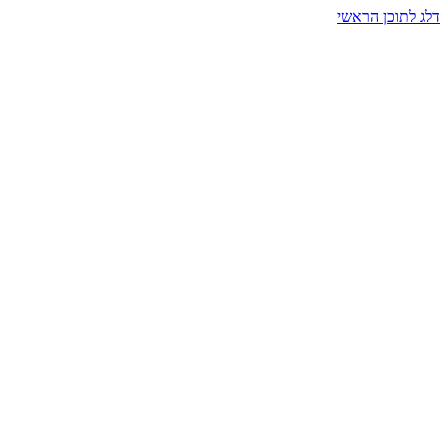
דלג לתוכן הראשי
בית הרמזים · מסעות תודעה
שעה אחת שמאטה הכול. בתוך כיפה של אור וצליל, הנפש נזכרת.