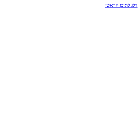
דלג לתוכן הראשי
בית הרמזים · מסעות תודעה
שעה אחת שמאטה הכול. בתוך כיפה של אור וצליל, הנפש נזכרת.