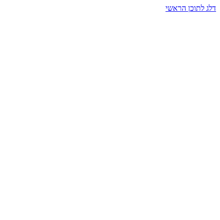
דלג לתוכן הראשי
בית הרמזים · מסעות תודעה
שעה אחת שמאטה הכול. בתוך כיפה של אור וצליל, הנפש נזכרת.