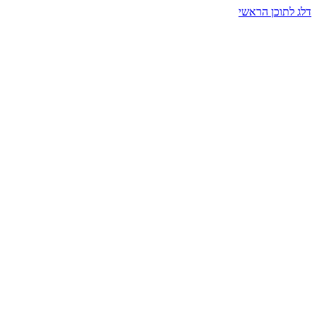
דלג לתוכן הראשי
בית הרמזים · מסעות תודעה
שעה אחת שמאטה הכול. בתוך כיפה של אור וצליל, הנפש נזכרת.