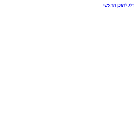
דלג לתוכן הראשי
בית הרמזים · מסעות תודעה
שעה אחת שמאטה הכול. בתוך כיפה של אור וצליל, הנפש נזכרת.