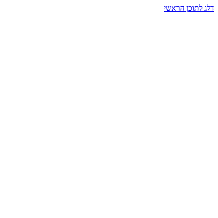
דלג לתוכן הראשי
בית הרמזים · מסעות תודעה
שעה אחת שמאטה הכול. בתוך כיפה של אור וצליל, הנפש נזכרת.