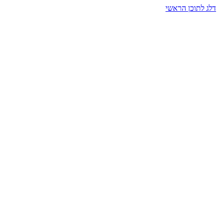
דלג לתוכן הראשי
בית הרמזים · מסעות תודעה
שעה אחת שמאטה הכול. בתוך כיפה של אור וצליל, הנפש נזכרת.