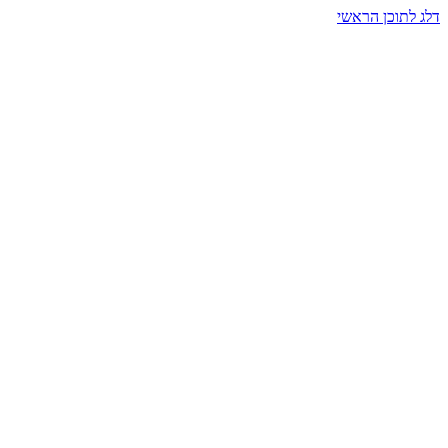
דלג לתוכן הראשי
בית הרמזים · מסעות תודעה
שעה אחת שמאטה הכול. בתוך כיפה של אור וצליל, הנפש נזכרת.