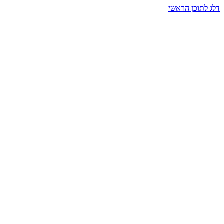
דלג לתוכן הראשי
בית הרמזים · מסעות תודעה
שעה אחת שמאטה הכול. בתוך כיפה של אור וצליל, הנפש נזכרת.