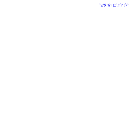
דלג לתוכן הראשי
בית הרמזים · מסעות תודעה
שעה אחת שמאטה הכול. בתוך כיפה של אור וצליל, הנפש נזכרת.