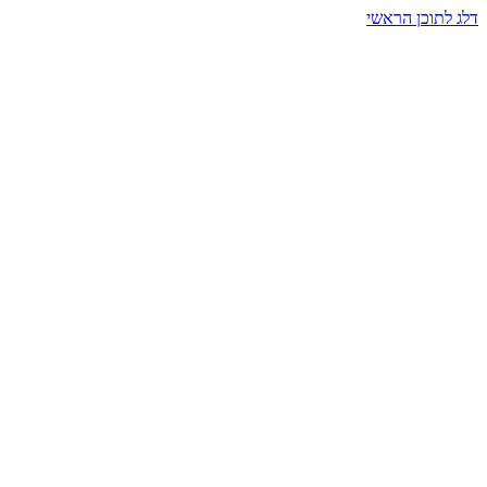
דלג לתוכן הראשי
בית הרמזים · מסעות תודעה
שעה אחת שמאטה הכול. בתוך כיפה של אור וצליל, הנפש נזכרת.