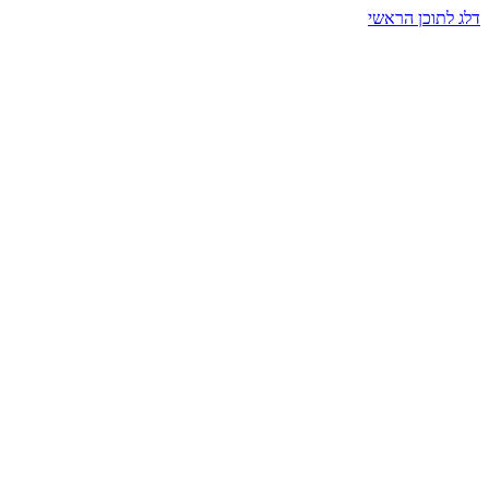
דלג לתוכן הראשי
בית הרמזים · מסעות תודעה
שעה אחת שמאטה הכול. בתוך כיפה של אור וצליל, הנפש נזכרת.