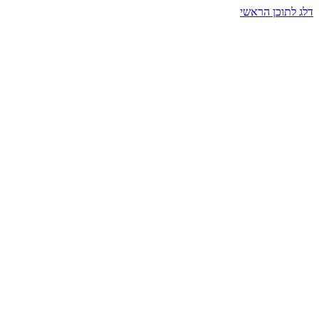
דלג לתוכן הראשי
בית הרמזים · מסעות תודעה
שעה אחת שמאטה הכול. בתוך כיפה של אור וצליל, הנפש נזכרת.