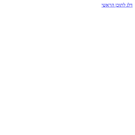
דלג לתוכן הראשי
בית הרמזים · מסעות תודעה
שעה אחת שמאטה הכול. בתוך כיפה של אור וצליל, הנפש נזכרת.